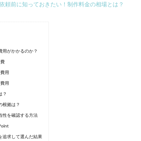
依頼前に知っておきたい！制作料金の相場とは？
費用がかかるのか？
入費
費用
費用
は？
の根拠は？
当性を確認する方法
int
を追求して選んだ結果