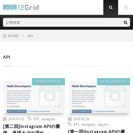
API
HOME
API
DEVELOPMENT
DEVELOPMENT
2018.03.02
API
,
instagram
2018.02.20
API
,
instagram
,
tag-pics
[第二回]Instagram APIの審
[第一回]Instagram APIの審
査、承認までの流れ