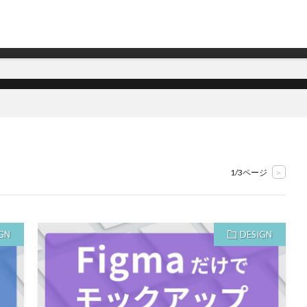
テム開発会社
1/3ページ
>
GN
DESIGN