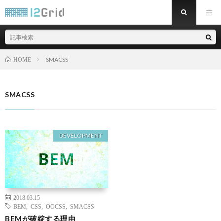
SMACSS
HOME
SMACSS
DEVELOPMENT
2018.03.15
BEM
,
CSS
,
OOCSS
,
SMACSS
BEMが破綻する理由