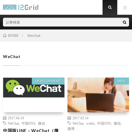
WeChat
HOME
WeChat
DEVELOPMENT
WEB
2017.04.19
2017.03.14
WeChat
,
中国SNS
,
微信
WeChat
,
weibo
,
中国SNS
,
微信
,
微博
中国版LINE – WeChat（微